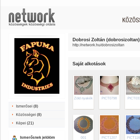
Dobrosi Zoltán (dobrosizoltan)
http://network.hu/dobrosizoltan
Saját alkotások
Zöld nyakék
PICT0798
PICT03
Ismerősei
(8)
Közösségei
(8)
Képei
(21)
Ismerősnek jelölöm
001
PICT1207
PICT116