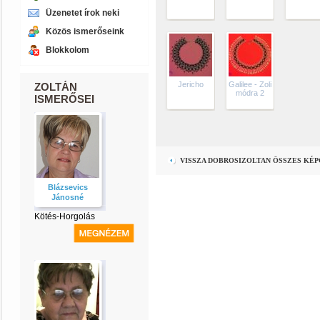
Üzenetet írok neki
Közös ismerőseink
Blokkolom
Jericho
Galilee - Zoli
ZOLTÁN
módra 2
ISMERŐSEI
VISSZA DOBROSIZOLTAN ÖSSZES KÉ
Blázsevics
Jánosné
Kötés-Horgolás