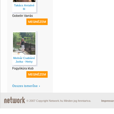
Takács Antalné
Ili
Gobelin Varrás
Molnár Csabáné
Jutka - Hetty
Fogyókúra klub
Összes ismerőse
© 2007 Copyright Network.hu Minden jog fenntartva.
Impress