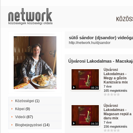
sütő sándor (djsandor) videóga
http://network.hu/djsandor
Újvárosi Lakodalmas - Macskaj
Újvárosi
Lakodalmas -
Megy a gőzös
Kanizsára mix
7 éve
08:29
165 megtekintés
Közösségei
(1)
Újvárosi
Képei
(9)
Lakodalmas -
Magasan repül a
Videói
(87)
daru mix
7 éve
04:50
Blogbejegyzései
(14)
156 megtekintés