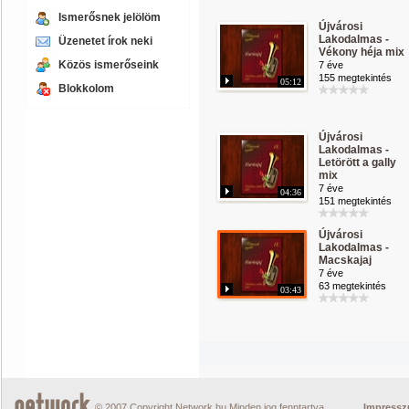
Ismerősnek jelölöm
Újvárosi
Lakodalmas -
Üzenetet írok neki
Vékony héja mix
Közös ismerőseink
7 éve
155 megtekintés
05:12
Blokkolom
Újvárosi
Lakodalmas -
Letörött a gally
mix
7 éve
04:36
151 megtekintés
Újvárosi
Lakodalmas -
Macskajaj
7 éve
63 megtekintés
03:43
© 2007 Copyright Network.hu Minden jog fenntartva.
Impress