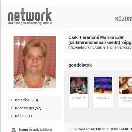
Csiki Ferencné Marika Edit
(csikiferencnemarikaedit) képga
http://network.hu/csikiferencnemarikaedi
gondolatok
virágok 3
virágok 1
addig v
Ismerősei
(73)
boldo
Közösségei
(52)
Képei
(31)
VISSZA CSIKIFERENCNEMARIKAEDIT
Ismerősnek jelölöm