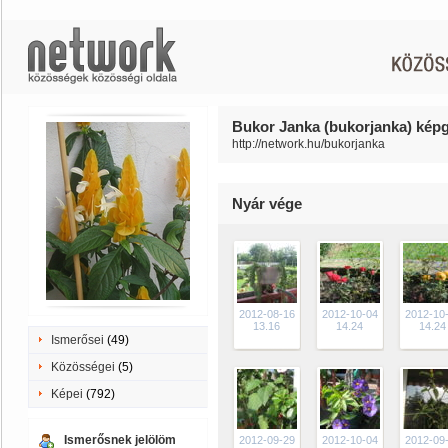
Bukor Janka (bukorjanka) képg
http://network.hu/bukorjanka
Nyár vége
2012-08-16
2012-10-04
2012-10
13.16
14.24
14.24
Ismerősei
(49)
Közösségei
(5)
Képei
(792)
Ismerősnek jelölöm
2012-09-29
2012-10-04
2012-09