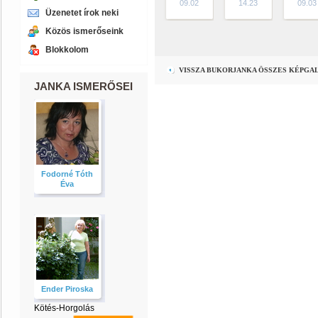
09.02
14.23
09.03
Üzenetet írok neki
Közös ismerőseink
Blokkolom
VISSZA BUKORJANKA ÖSSZES KÉPGA
JANKA ISMERŐSEI
Fodorné Tóth
Éva
Ender Piroska
Kötés-Horgolás