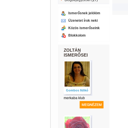
Blogbejegyzései
(17)
Ismerősnek jelölöm
Üzenetet írok neki
Közös ismerőseink
Blokkolom
ZOLTÁN
ISMERŐSEI
Gombos Ildikó
merkaba klub