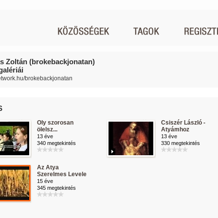
s Zoltán (brokebackjonatan)
alériái
network.hu/brokebackjonatan
S
Oly szorosan
Csiszér László -
ölelsz...
Atyámhoz
13 éve
13 éve
340 megtekintés
330 megtekintés
Az Atya
Szerelmes Levele
15 éve
345 megtekintés