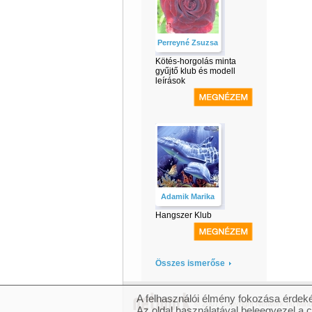
Perreyné Zsuzsa
Kötés-horgolás minta
gyűjtő klub és modell
leírások
Adamik Marika
Hangszer Klub
Összes ismerőse
A felhasználói élmény fokozása érdeké
© 2007 Copyright Network.hu Minde
Az oldal használatával beleegyezel a 