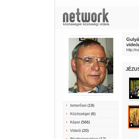
Gulyá
videóg
http://
JÉZU
Ismerősei
(19)
Közösségei
(6)
Képei
(566)
Videói
(20)