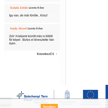
Gulyás Zoltán
üzente
8 éve
Így van, de már törölte...Kösz!
Garáz József
üzente
8 éve
Zoli ! A képeid között más is töltött
föl képet . Biztos el tévesztette Van
ilyen .
Következő 5
iaajánlat
Széchenyi Terv Pályázat
FAQ
Rendben