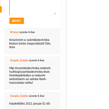
M Imre
üzente
4 éve
Köszönöm a számítástechnika
klubos leírás megosztását! Ödv,
Imre
Gulyás Zoltán
üzente
5 éve
http://szamitastechnika.network.
hu/blog/szamitastechnika-klub-
hirei/kepfeltoltes-a-network-
weboldalon-az-adobe-flash-
hasznalata-nelkul
Gulyás Zoltán
üzente
5 éve
Képfeltőltés 2021 január 01-től: