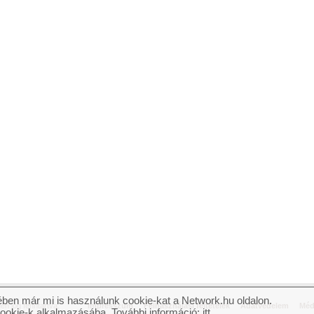
ben már mi is használunk cookie-kat a Network.hu oldalon.
n jog fenntartva.
Impresszum
Felhasználási feltételek
Adatvédelem
Méd
cookie-k alkalmazásába. További információ:
itt
.