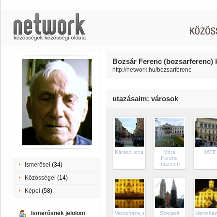
Bozsár Ferenc (bozsarferenc) k
http://network.hu/bozsarferenc
utazásaim: városok
Kárász utca
Móra
JATE
Ferenc
muzeum
Ismerősei
(34)
Közösségei
(14)
Képei
(58)
Ismerősnek jelölöm
Varoshaza_tukorkep_tn
Szegedi
Varosha