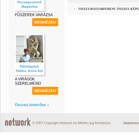
Pozsegovitsné
Magdolna
VISSZA BOZSARFERENC ÖSSZES KÉP
FŰSZEREK VARÁZSA
Pálvölgyiné
Halász Anna Ani
A VIRÁGOK
SZERELMESEI
Összes ismerőse
© 2007 Copyright Network.hu Minden jog fenntartva.
Impress