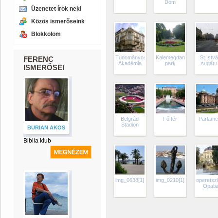
Dóm
Üzenetet írok neki
Közös ismerőseink
Blokkolom
Tudományos
Kalemegdan
St Istv
FERENC
Akadémia
park
sugár u
ISMERŐSEI
Belgrád
Fő tér
Parlame
Stadion
BURIAN AKOS
Biblia klub
img_0638[1]
img_0210[1]
operetsz
Opati