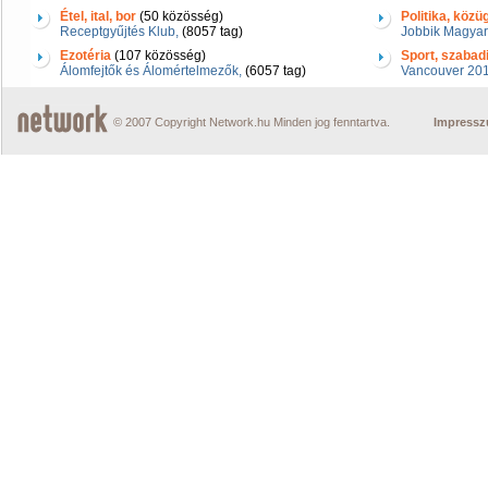
Étel, ital, bor
(50 közösség)
Politika, közü
Receptgyűjtés Klub,
(8057 tag)
Jobbik Magyar
Ezotéria
(107 közösség)
Sport, szabad
Álomfejtők és Álomértelmezők,
(6057 tag)
Vancouver 2010
© 2007 Copyright Network.hu Minden jog fenntartva.
Impress