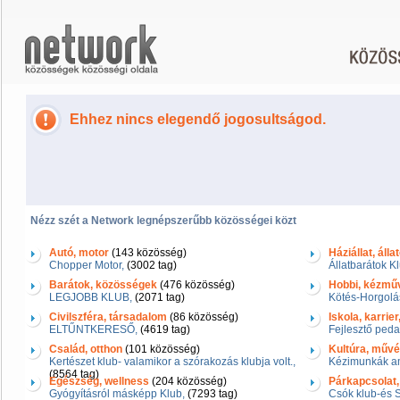
Ehhez nincs elegendő jogosultságod.
Nézz szét a Network legnépszerűbb közösségei közt
Autó, motor
(143 közösség)
Háziállat, álla
Chopper Motor,
(3002 tag)
Állatbarátok Kl
Barátok, közösségek
(476 közösség)
Hobbi, kézmű
LEGJOBB KLUB,
(2071 tag)
Kötés-Horgolá
Civilszféra, társadalom
(86 közösség)
Iskola, karrie
ELTŰNTKERESŐ,
(4619 tag)
Fejlesztő ped
Család, otthon
(101 közösség)
Kultúra, művés
Kertészet klub- valamikor a szórakozás klubja volt.,
Kézimunkák am
(8564 tag)
Egészség, wellness
(204 közösség)
Párkapcsolat,
Gyógyításról másképp Klub,
(7293 tag)
Csók klub-és 