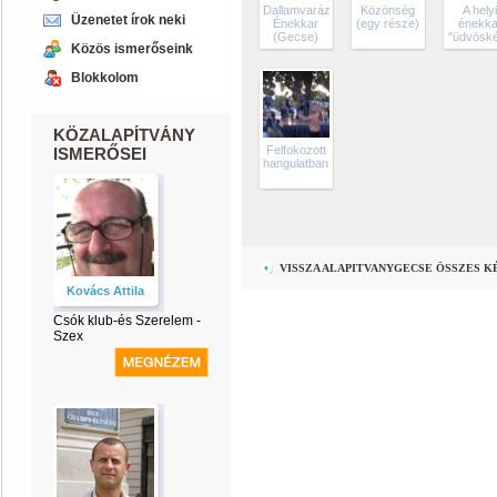
Dallamvarázs
Közönség
A hely
Üzenetet írok neki
Énekkar
(egy része)
énekka
(Gecse)
"üdvöské
Közös ismerőseink
Blokkolom
KÖZALAPÍTVÁNY
Felfokozott
ISMERŐSEI
hangulatban
VISSZA ALAPITVANYGECSE ÖSSZES 
Kovács Attila
Csók klub-és Szerelem -
Szex