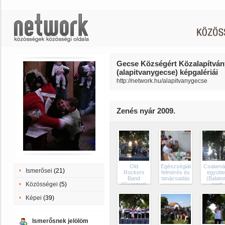
Gecse Községért Közalapítván
(alapitvanygecse) képgalériái
http://network.hu/alapitvanygecse
Zenés nyár 2009.
Old
Egészségiállapot
Csalam
Ismerősei
(21)
Rockers
felmérés és
együtt
Band
tanácsadás
(Balato
Közösségei
(5)
(Gyarmat)
part)
Képei
(39)
Ismerősnek jelölöm