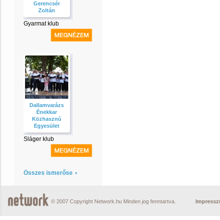
Gerencsér
Zoltán
Gyarmat klub
Dallamvarázs
Énekkar
Közhasznú
Egyesület
Sláger klub
Összes ismerőse
© 2007 Copyright Network.hu Minden jog fenntartva.
Impress