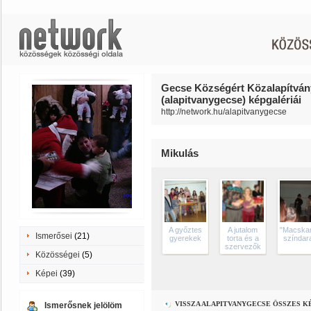
Gecse Községért Közalapítván
(alapitvanygecse) képgalériái
http://network.hu/alapitvanygecse
Mikulás
A győztes
A jutalom
"Macska
Ismerősei
(21)
gyerekek
torta és a
színdar
szervezők
Közösségei
(5)
Képei
(39)
VISSZA ALAPITVANYGECSE ÖSSZES 
Ismerősnek jelölöm