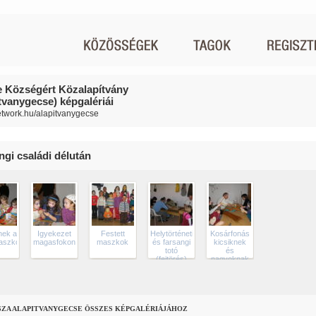
 Községért Közalapítvány
itvanygecse) képgalériái
network.hu/alapitvanygecse
ngi családi délután
nek a
Igyekezet
Festett
Helytörténeti
Kosárfonás
aszkok
magasfokon
maszkok
és farsangi
kicsiknek
totó
és
(fejtörés)
nagyoknak
SZA ALAPITVANYGECSE ÖSSZES KÉPGALÉRIÁJÁHOZ