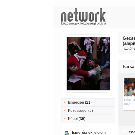
Gecse
(alap
http://
Farsa
Készül
Ismerősei
(21)
papírm
Közösségei
(5)
Képei
(39)
VIS
Ismerősnek jelölöm