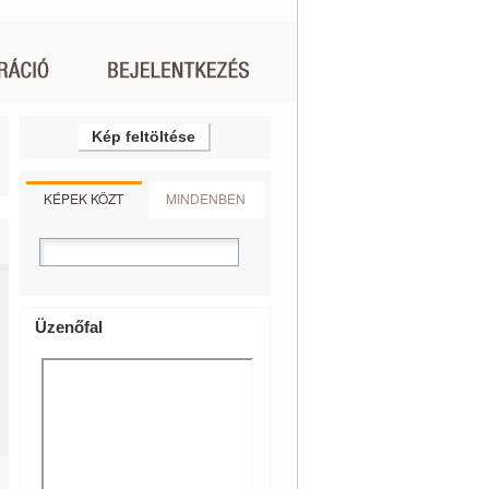
Kép feltöltése
KÉPEK KÖZT
MINDENBEN
Üzenőfal