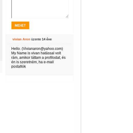
vivian Aron
üzente
14 éve
Hello. (Vivianaron@yahoo.com)
My Name is vivan hatással volt
rám, amikor láttam a profilodat, és
én is szeretném, ha e-mail
postafiók