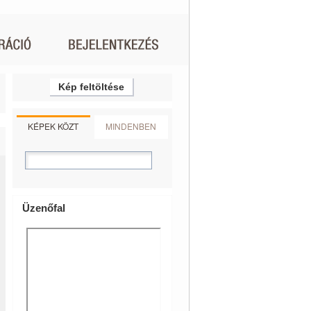
Kép feltöltése
KÉPEK KÖZT
MINDENBEN
Üzenőfal