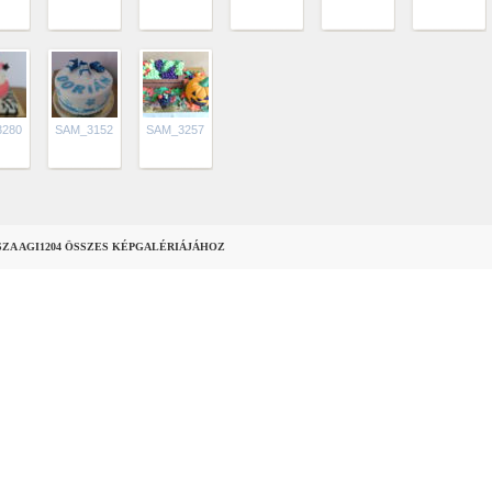
3280
SAM_3152
SAM_3257
SZA AGI1204 ÖSSZES KÉPGALÉRIÁJÁHOZ