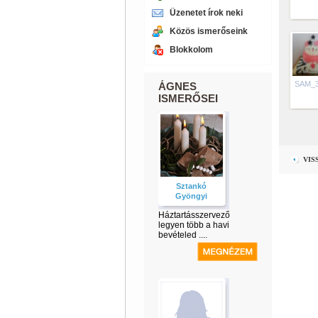
Üzenetet írok neki
Közös ismerőseink
Blokkolom
SAM_
ÁGNES
ISMERŐSEI
VIS
Sztankó
Gyöngyi
Háztartásszervező
legyen több a havi
bevételed ....