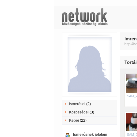
Imren
http://
Tortá
SAM_
Ismerősei
(2)
Közösségei
(3)
Képei
(22)
Ismerősnek jelölöm
SAM_