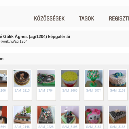
é Gálik Ágnes (agi1204) képgalériái
network.hu/agi1204
im
2106
SAM_3213
SAM_2794
SAM_2663
SAM_3074
SAM_2169
2564
SAM_2146
SAM_2228
SAM_3195
SAM_3187
SAM_3163