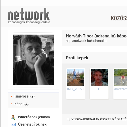
Horváth Tibor (adrenalin) képga
http://network.hu/adrenalin
Profilképek
IMG_20150324_125816
É
drótsza
Ismerősei
(2)
Képei
(4)
Ismerősnek jelölöm
VISSZA ADRENALIN ÖSSZES KÉPGALÉ
Üzenetet írok neki