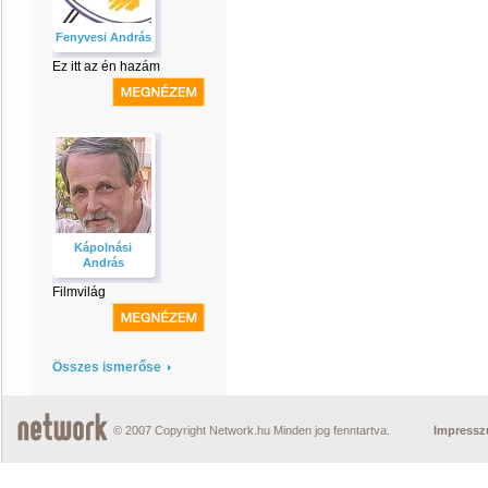
Fenyvesi András
Ez itt az én hazám
Kápolnási
András
Filmvilág
Összes ismerőse
© 2007 Copyright Network.hu Minden jog fenntartva.
Impress