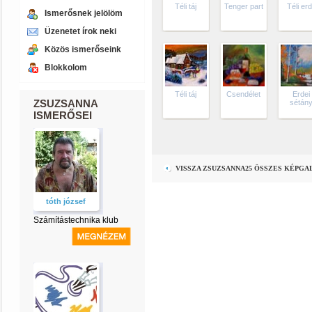
Téli táj
Tenger part
Téli er
Ismerősnek jelölöm
Üzenetet írok neki
Közös ismerőseink
Blokkolom
Téli táj
Csendélet
Erdei
ZSUZSANNA
sétán
ISMERŐSEI
VISSZA ZSUZSANNA25 ÖSSZES KÉPGA
tóth józsef
Számítástechnika klub