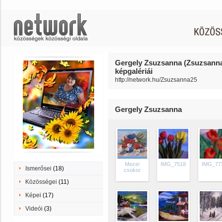
Gergely Zsuzsanna (Zsuzsann
képgalériái
http://network.hu/Zsuzsanna25
Gergely Zsuzsanna
Mezei
IMG_7518
IMG_77
Ismerősei
(18)
csokor
Közösségei
(11)
Képei
(17)
Videói
(3)