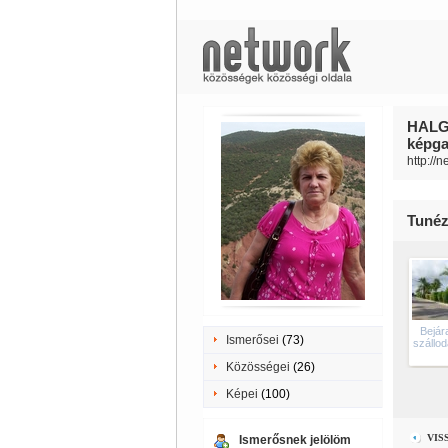
HALG
képgal
http://
Tunéz
Bejár
Ismerősei
(73)
szállo
Közösségei
(26)
Képei
(100)
VIS
Ismerősnek jelölöm