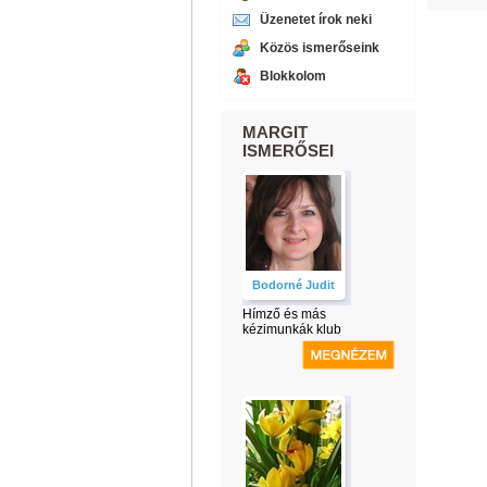
Üzenetet írok neki
Közös ismerőseink
Blokkolom
MARGIT
ISMERŐSEI
Bodorné Judit
Hímző és más
kézimunkák klub