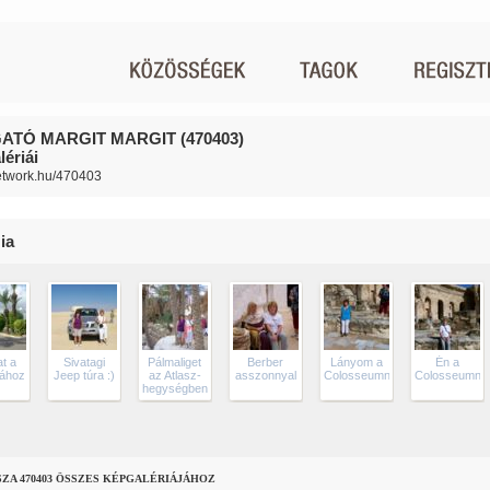
ATÓ MARGIT MARGIT (470403)
ériái
network.hu/470403
ia
at a
Sivatagi
Pálmaliget
Berber
Lányom a
Én a
dához
Jeep túra :)
az Atlasz-
asszonnyal
Colosseumnál
Colosseumnál
hegységben
SZA 470403 ÖSSZES KÉPGALÉRIÁJÁHOZ