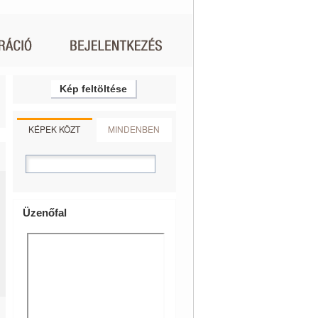
Kép feltöltése
KÉPEK KÖZT
MINDENBEN
Üzenőfal