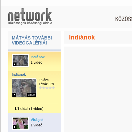
Indiánok
MÁTYÁS TOVÁBBI
VIDEÓGALÉRIÁI
Indiánok
1 videó
Indiánok
18 éve
Látták:329
03:09
1/1 oldal (1 videó)
Virágok
1 videó