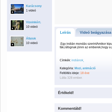
Karácsony
1 videó
Vizeinkért.
10 videó
Leírás
Videó beágyazása
Állatok
10 videó
.Egy indián mondás szerintAmikor kipus
fák,ráfognak jönni az emberek,hogy a
Címkék:
indiánok
Kategória:
Mozi, animáció
Feltöltés ideje:
18 éve
Látta 328 ember.
Értékeld!
Kommentáld!