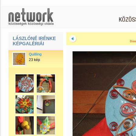
LÁSZLÓNÉ IRÉNKE
Diav
KÉPGALÉRIÁI
Quilling
23 kép