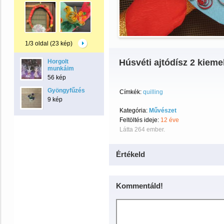
1/3 oldal (23 kép)
Húsvéti ajtódísz 2 kiemel
Horgolt
munkáim
56 kép
Gyöngyfűzés
Címkék:
quilling
9 kép
Kategória:
Művészet
Feltöltés ideje:
12 éve
Látta 264 ember.
Értékeld
Kommentáld!