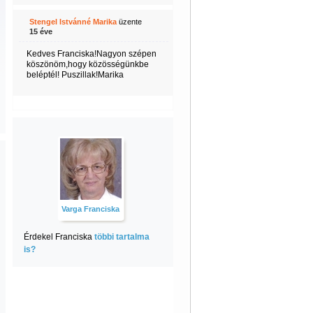
Stengel Istvánné Marika
üzente
15 éve
Kedves Franciska!Nagyon szépen
köszönöm,hogy közösségünkbe
beléptél! Puszillak!Marika
Varga Franciska
Érdekel Franciska
többi tartalma
is?