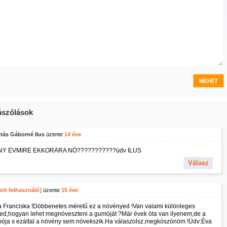
szólások
tás Gáborné IIus
üzente
14 éve
Y ÉVMIRE EKKORÁRA NŐ???????????üdv ILUS
Válasz
ölt felhasználó]
üzente
15 éve
a Franciska !Döbbenetes méretű ez a növényed !Van valami különleges
ped,hogyan lehet megnöveszteni a gumóját ?Már évek óta van ilyenem,de a
ója s ezáltal a növény sem növekszik.Ha válaszolsz,megköszönöm !Üdv:Éva