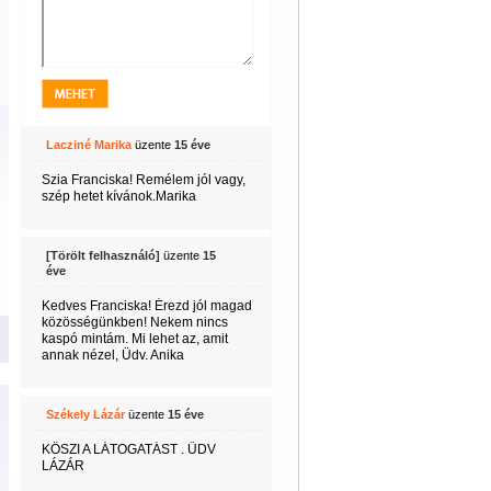
Lacziné Marika
üzente
15 éve
Szia Franciska! Remélem jól vagy,
szép hetet kívánok.Marika
[Törölt felhasználó]
üzente
15
éve
Kedves Franciska! Érezd jól magad
közösségünkben! Nekem nincs
kaspó mintám. Mi lehet az, amit
annak nézel, Üdv. Anika
Székely Lázár
üzente
15 éve
KÖSZI A LÁTOGATÁST . ŰDV
LÁZÁR