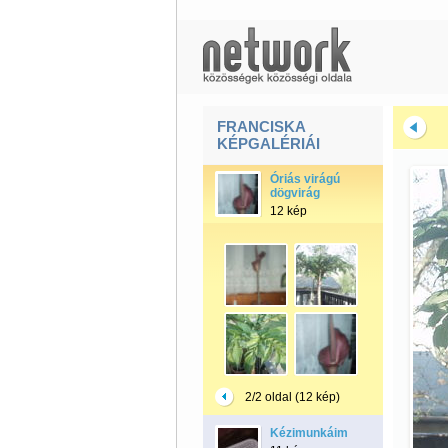
FRANCISKA
KÉPGALÉRIÁI
Óriás virágú
dögvirág
12 kép
2/2 oldal (12 kép)
Kézimunkáim