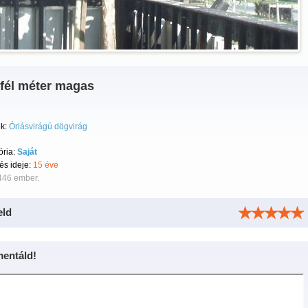
fél méter magas
k:
Óriásvirágú dögvirág
ória:
Saját
tés ideje:
15 éve
446 ember.
eld
entáld!