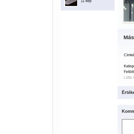
11 kép
Más
Címké
Kateg
Feltöl
Látta 
Érték
Komm