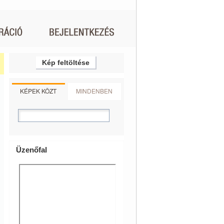
Kép feltöltése
KÉPEK KÖZT
MINDENBEN
Üzenőfal