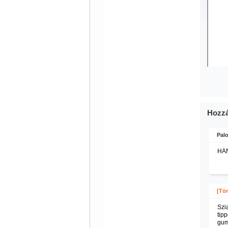
Hozzá
Palo
HÁN
[Tör
Szi
tip
gum