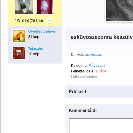
1/3 oldal (20 kép)
Üvegfestményeim
esküvőszezonra készülv
31 kép
Tojásaim
10 kép
Címkék:
gravírozás
Kategória:
Művészet
Feltöltés ideje:
15 éve
Látta 442 ember.
Értékeld
Kommentáld!