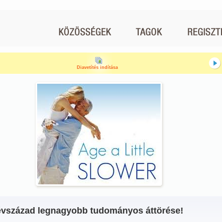
Diavetítés indítása
évszázad legnagyobb tudományos áttörése!