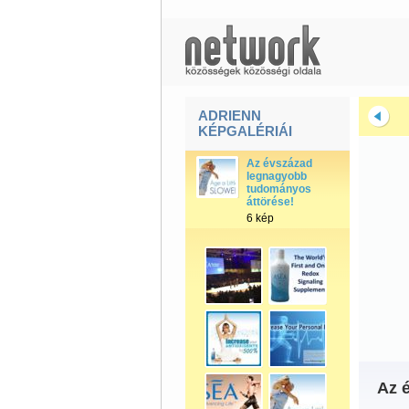
ADRIENN
KÉPGALÉRIÁI
Az évszázad
legnagyobb
tudományos
áttörése!
6 kép
Az 