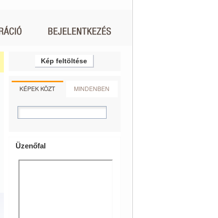
Kép feltöltése
KÉPEK KÖZT
MINDENBEN
Üzenőfal