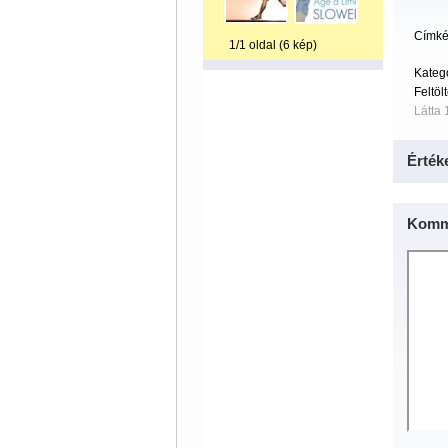
Címké
1/1 oldal (6 kép)
Kateg
Feltöl
Látta 
Érték
Komm