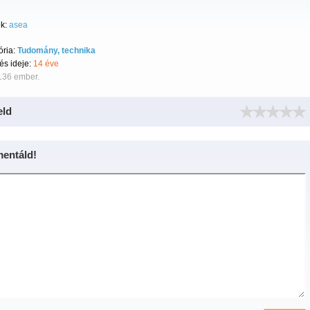
k:
asea
ória:
Tudomány, technika
tés ideje:
14 éve
136 ember.
eld
entáld!