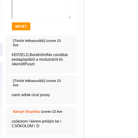
[Törölt felhasználó]
üzente
13
éve
KÉPZELD,Barátnőm!Ma csináltuk
pedagógiából a modulzárót és
sikerült!Puszi!
[Törölt felhasználó]
üzente
13
éve
naon adlak cica! pussy
Balogh Boglárka
üzente
13 éve
csókolom ! kérem jelöljön be !
CSÓKOLOM ! :D