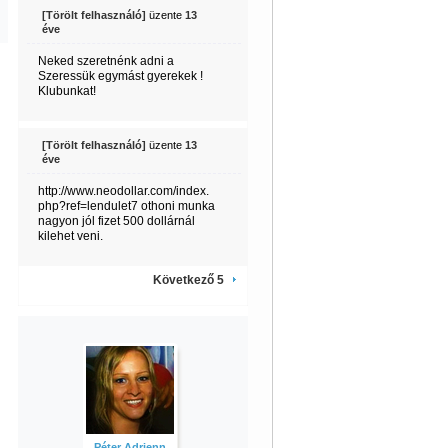
[Törölt felhasználó]
üzente
13
éve
Neked szeretnénk adni a
Szeressük egymást gyerekek !
Klubunkat!
[Törölt felhasználó]
üzente
13
éve
http://www.neodollar.com/index.
php?ref=lendulet7 othoni munka
nagyon jól fizet 500 dollárnál
kilehet veni.
Következő 5
Péter Adrienn