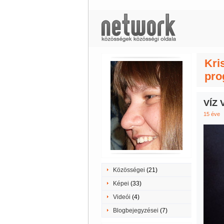
Kri
pro
VÍZ 
15 éve
Közösségei
(21)
Képei
(33)
Videói
(4)
Blogbejegyzései
(7)