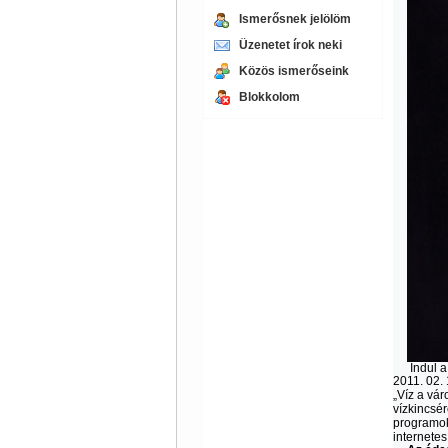
Ismerősnek jelölöm
Üzenetet írok neki
Közös ismerőseink
Blokkolom
Indul a
2011. 02. 
„Víz a vár
vízkincsé
programok
internetes