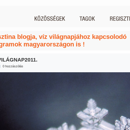
sztina blogja, víz világnapjához kapcsolodó
gramok magyarországon is !
VILÁGNAP2011.
|
0 hozzászólás