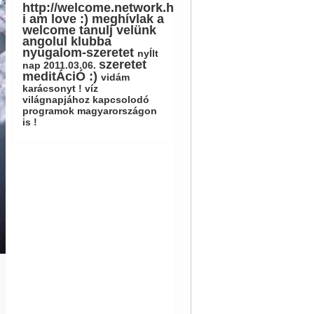
http://welcome.network.hu
i am love :)
meghívlak a
welcome tanulj velünk
angolul klubba
nyugalom-szeretet
nyÍlt
szeretet
nap 2011.03.06.
meditÁciÓ :)
vidám
karácsonyt !
víz
világnapjához kapcsolodó
programok magyarországon
is !