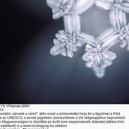
 Víz Világnap játék!
14.
osokért, városok a vízért”. Idén ezzel a jelmondattal hívja fel a figyelmet a Föld
re az UNESCO, s ennek jegyében szerveződnek a Víz világnapjához kapcsolódó
 Magyarországon is, közöttük az évről évre megrendezett, diákokat játékra hívó
 vetélkedő is a www.vizvilagnap.hu oldalon.