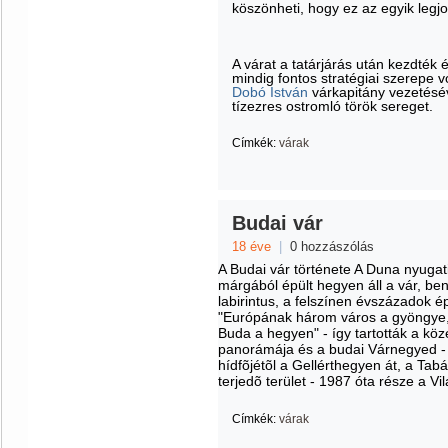
köszönheti, hogy ez az egyik leg
A várat a tatárjárás után kezdték
mindig fontos stratégiai szerepe v
Dobó István
várkapitány vezetésév
tízezres ostromló török sereget.
Címkék:
várak
Budai vár
18 éve
|
0 hozzászólás
A Budai vár története
A Duna nyugati
márgából épült hegyen áll a vár, be
labirintus, a felszínen évszázadok é
"Európának három város a gyöngye, 
Buda a hegyen" - így tartották a kö
panorámája és a budai Várnegyed - s
hídfõjétõl a Gellérthegyen át, a Tab
terjedõ terület - 1987 óta része a V
Címkék:
várak