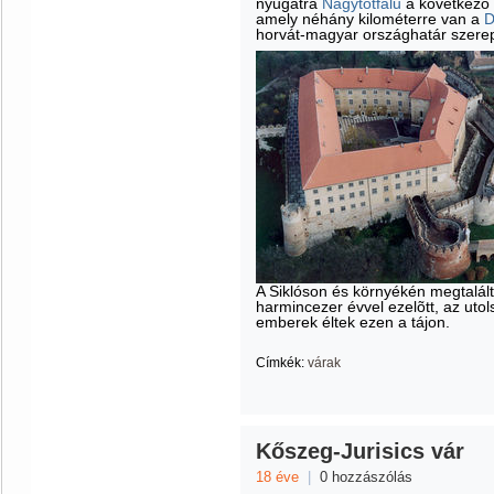
nyugatra
Nagytótfalu
a következõ 
amely néhány kilométerre van a
D
horvát-magyar országhatár szerepé
A Siklóson és környékén megtalált 
harmincezer évvel ezelõtt, az ut
emberek éltek ezen a tájon.
Címkék:
várak
Kőszeg-Jurisics vár
18 éve
|
0 hozzászólás