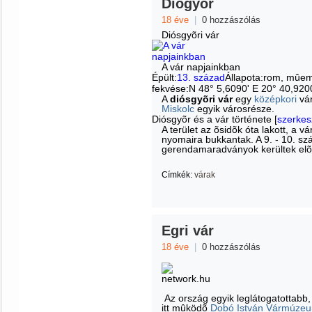
Diógyőr
18 éve
|
0 hozzászólás
Diósgyõri vár
A vár napjainkban
Épült:
13. század
Állapota:rom, mûe
fekvése:N 48° 5,6090' E 20° 40,920
A
diósgyõri vár
egy
középkori
vár
Miskolc
egyik városrésze.
Diósgyõr és a vár története
[
szerkes
A terület az õsidõk óta lakott, a v
nyomaira bukkantak. A 9. - 10. sz
gerendamaradványok kerültek elõ
Címkék:
várak
Egri vár
18 éve
|
0 hozzászólás
Az ország egyik leglátogatottabb
itt mûködõ
Dobó István Vármúze