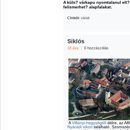
A küls? várkapu nyomtalanul elt?n
felismerhet? alapfalakat.
Címkék:
várak
Siklós
18 éve
|
0 hozzászólás
A
Villányi-hegységtõl
délre, az Al
Nyárádi síkon
található. Szomszéd