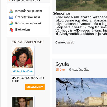
Blogbejegyzései
(62)
Ismerősnek jelölöm
Sümegi vár
A vár már a XIII. század közepe tá
Üzenetet írok neki
lakott benne egy ideig a tatárjárá
Közös ismerőseink
folyamatosan bõvítették. Ma a leg
Szép sétaút vezet Sümeg legisme
Blokkolom
Vár-hegy is különleges látvány, hi
ki. A helyzetébõl adódóan is jól v
ERIKA ISMERŐSEI
Címkék:
várak
Gyula
18 éve
|
0 hozzászólás
Müller Lászlóné
MARYA GYÓGYNÖVÉNY
KLUB