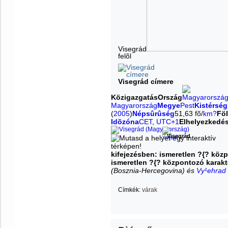
Visegrád
felõl
Visegrád címere
Közigazgatás
Ország
Magyarország
Megye
Pest
Kistérség
(
2005
)
Népsûrûség
51,63 fõ/
km?
Föl
Idõzóna
CET
,
UTC+1
Elhelyezkedé
Visegrád
kifejezésben: ismeretlen ?{? köz
ismeretlen ?{? központozó karakt
(Bosznia-Hercegovina) és
Vy¹ehrad
Címkék:
várak