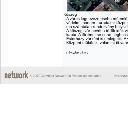
Kõszeg
A város legnevezetesebb mûemlék
védelmi, hanem - uradalmi központk
ma számtalan rendezvény helyszí
A kõszegi vár nevét a török idõk v
kapta. A történelme során leghoss
Esterházy-várként is emlegetik. A
Központ mûködik, valamint itt van
Címkék:
várak
© 2007 Copyright Network.hu Minden jog fenntartva.
Impress