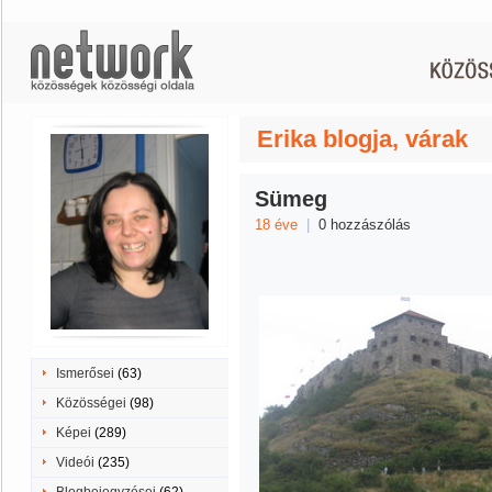
Erika blogja, várak
Sümeg
18 éve
|
0 hozzászólás
Ismerősei
(63)
Közösségei
(98)
Képei
(289)
Videói
(235)