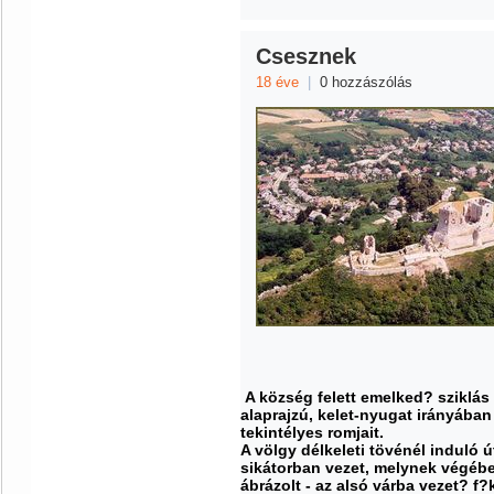
Csesznek
18 éve
|
0 hozzászólás
A község felett emelked? sziklás 
alaprajzú, kelet-nyugat irányába
tekintélyes romjait.
A völgy délkeleti tövénél induló 
sikátorban vezet, melynek végében
ábrázolt - az alsó várba vezet? f?