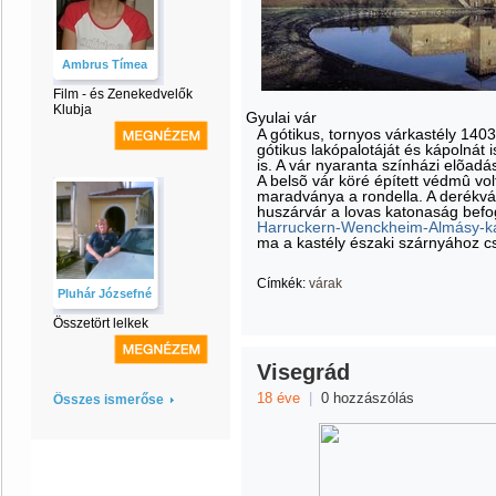
Ambrus Tímea
Film - és Zenekedvelők
Klubja
Gyulai vár
A gótikus, tornyos várkastély 140
gótikus lakópalotáját és kápolnát
is. A vár nyaranta színházi elõadá
A belsõ vár köré épített védmû vo
maradványa a rondella. A derékvár
huszárvár a lovas katonaság befo
Harruckern-Wenckheim-Almásy-ka
ma a kastély északi szárnyához cs
Címkék:
várak
Pluhár Józsefné
Összetört lelkek
Visegrád
18 éve
|
0 hozzászólás
Összes ismerőse