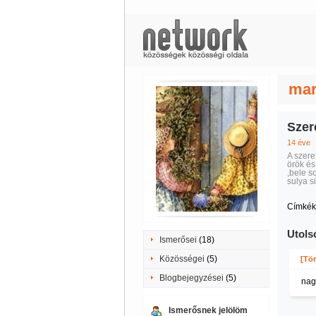
mar
Szer
14 éve
A szere
örök és
,bele s
sulya s
Címkék
Utols
Ismerősei
(18)
Közösségei
(5)
[Tör
Blogbejegyzései
(5)
nag
Ismerősnek jelölöm