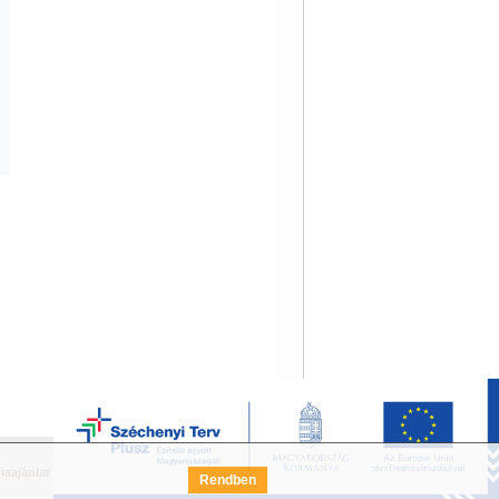
iaajánlat
Széchenyi Terv Pályázat
FAQ
Rendben