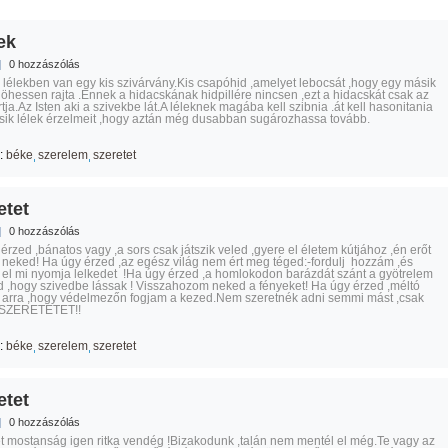
ek
|
0 hozzászólás
lélekben van egy kis szivárvány.Kis csapóhid ,amelyet lebocsát ,hogy egy másik
tjöhessen rajta .Ennek a hidacskának hidpillére nincsen ,ezt a hidacskát csak az
rtja.Az Isten aki a szivekbe lát.A léleknek magába kell szibnia .át kell hasonitania
ik lélek érzelmeit ,hogy aztán még dusabban sugározhassa tovább.
:
béke
szerelem
szeretet
etet
|
0 hozzászólás
érzed ,bánatos vagy ,a sors csak játszik veled ,gyere el életem kútjához ,én erőt
 neked! Ha úgy érzed ,az egész világ nem ért meg téged:-fordulj hozzám ,és
el mi nyomja lelkedet !Ha úgy érzed ,a homlokodon barázdát szánt a gyötrelem
 ,hogy szivedbe lássak ! Visszahozom neked a fényeket! Ha úgy érzed ,méltó
 arra ,hogy védelmezőn fogjam a kezed.Nem szeretnék adni semmi mást ,csak
: SZERETETET!!
:
béke
szerelem
szeretet
etet
|
0 hozzászólás
t mostanság igen ritka vendég !Bizakodunk ,talán nem mentél el még.Te vagy az