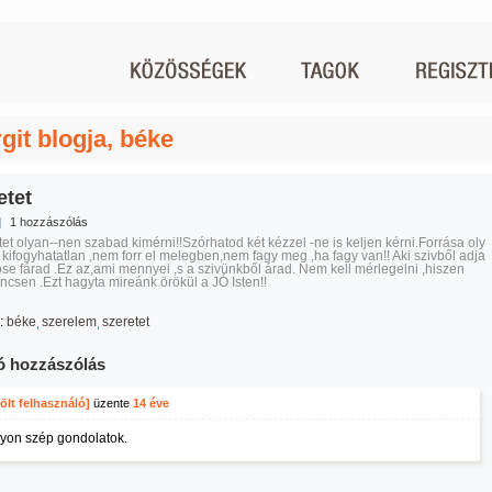
git blogja, béke
etet
|
1 hozzászólás
tet olyan--nen szabad kimérni!!Szórhatod két kézzel -ne is keljen kérni.Forrása oly
 kifogyhatatlan ,nem forr el melegben,nem fagy meg ,ha fagy van!! Aki szivből adja
ose fárad .Ez az,ami mennyei ,s a szivünkből árad. Nem kell mérlegelni ,hiszen
incsen .Ezt hagyta mireánk örökül a JÓ Isten!!
:
béke
szerelem
szeretet
ó hozzászólás
ölt felhasználó]
üzente
14 éve
yon szép gondolatok.