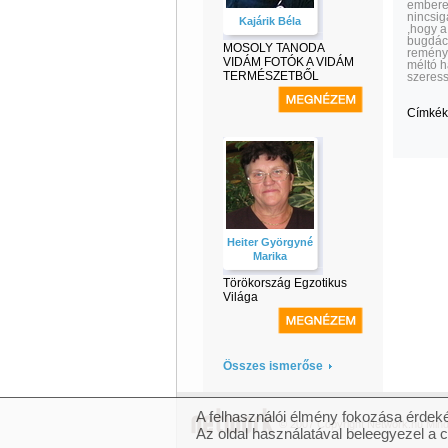
emberek
nincsig
Kajárik Béla
,hogy a
bugdács
MOSOLY TANODA
remény
VIDÁM FOTÓK A VIDÁM
méltó h
TERMÉSZETBŐL
szeress
Címkék
Heiter Györgyné
Marika
Törökország Egzotikus
Világa
Összes ismerőse
A felhasználói élmény fokozása érdeké
© 2007 Copyright Network.hu Minde
Az oldal használatával beleegyezel a 