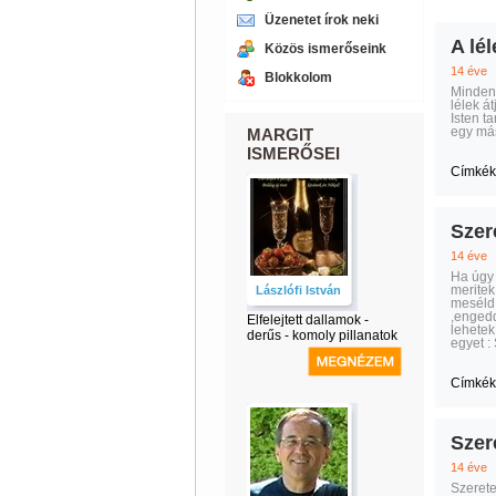
Üzenetet írok neki
A lél
Közös ismerőseink
14 éve
Blokkolom
Minden 
lélek á
Isten ta
egy más
MARGIT
ISMERŐSEI
Címkék
Szer
14 éve
Ha úgy 
meritek
Lászlófi István
meséld 
,engedd
Elfelejtett dallamok -
lehetek
derűs - komoly pillanatok
egyet 
Címkék
Szer
14 éve
Szerete