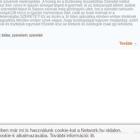
 szivének melengetője ,A hűség és a tisztesség összekötője.Szeretet nélkül
azi élet ,nincs ki igazán simogat téged.A gyermek ,ki az édesanyját átöleli ,tudjuk
 szeretetét fejezi ki.Sajnos vannak még göröngyös utek ,hol a szeretet nehezen
olgat.Ott nincs is igazán harmonikus élet ,csak az évek múlnak el a
telenségbe.SZERETET! Ez az érzés a Jó Isten ajándéka,minden ember életének
agyatéka.Minden ember szive vágya ,hogy boldogságát egyszer megtalálja ,ezért
ük és tiszteljük egymást !!Szebb lesz az életünk és boldogok csak igy lehetünk.
:
béke
szerelem
szeretet
Tovább
ben már mi is használunk cookie-kat a Network.hu oldalon.
n jog fenntartva.
Impresszum
Felhasználási feltételek
Adatvédelem
Méd
cookie-k alkalmazásába. További információ:
itt
.