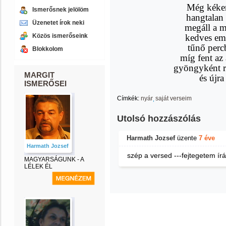
Még kéken
Ismerősnek jelölöm
hangtalan 
Üzenetet írok neki
megáll a m
Közös ismerőseink
kedves em
tűnő percb
Blokkolom
míg fent az 
gyöngyként r
MARGIT
és újra
ISMERŐSEI
Címkék:
nyár
saját verseim
Utolsó hozzászólás
Harmath Jozsef
üzente
7 éve
Harmath Jozsef
szép a versed ---fejtegetem írá
MAGYARSÁGUNK - A
LÉLEK ÉL