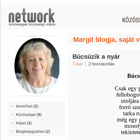
Margit blogja, saját 
Búcsúzik a nyár
7 éve
|
2 hozzászólás
Búcs
Csak egy pi
fellobogot
utoljára
forró sza
Ismerősei
(2)
tarka r
Közösségei
(8)
még egy p
Képei
(3)
mosoly
tekintet
Blogbejegyzései
(2)