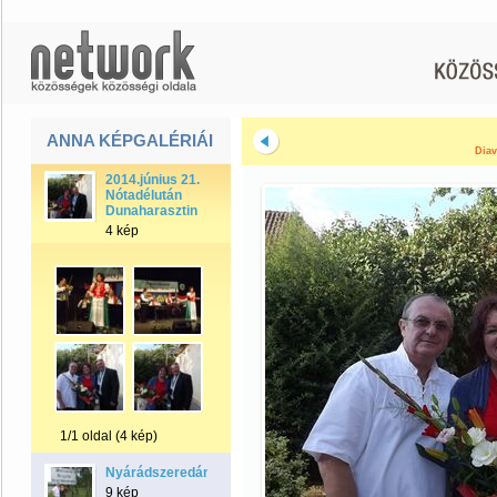
ANNA KÉPGALÉRIÁI
Diav
2014.június 21.
Nótadélután
Dunaharasztin
4 kép
1/1 oldal (4 kép)
Nyárádszeredán
9 kép