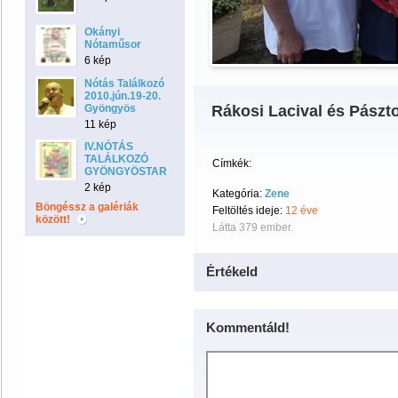
Okányi
Nótaműsor
6 kép
Nótás Találkozó
2010.jún.19-20.
Gyöngyös
Rákosi Lacival és Pászt
11 kép
IV.NÓTÁS
TALÁLKOZÓ
Címkék:
GYÖNGYÖSTARJÁNBAN
2 kép
Kategória:
Zene
Böngéssz a galériák
Feltöltés ideje:
12 éve
között!
Látta 379 ember.
Értékeld
Kommentáld!