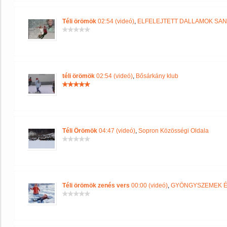
Téli örömök
02:54 (videó)
,
ELFELEJTETT DALLAMOK SA
téli örömök
02:54 (videó)
,
Bősárkány klub
Téli Örömök
04:47 (videó)
,
Sopron Közösségi Oldala
Téli örömök zenés vers
00:00 (videó)
,
GYÖNGYSZEMEK É