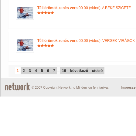
Téli örömök zenés vers
00:00 (videó)
,
A BÉKE SZIGETE
Téli örömök zenés vers
00:00 (videó)
,
VERSEK-VIRÁGOK
1
2
3
4
5
6
7
...
19
következő
utolsó
© 2007 Copyright Network.hu Minden jog fenntartva.
Impress