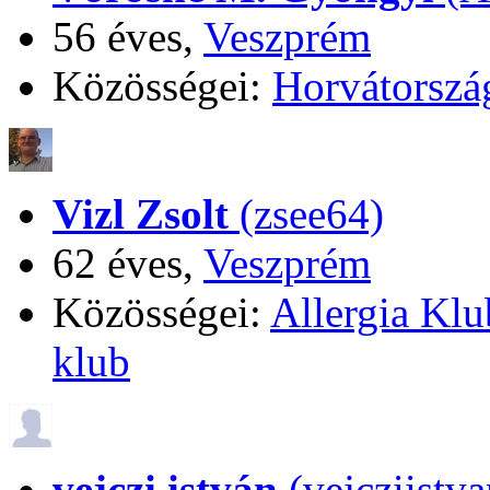
56 éves,
Veszprém
Közösségei:
Horvátorszá
Vizl Zsolt
(zsee64)
62 éves,
Veszprém
Közösségei:
Allergia Klu
klub
vejczi istván
(vejcziistva