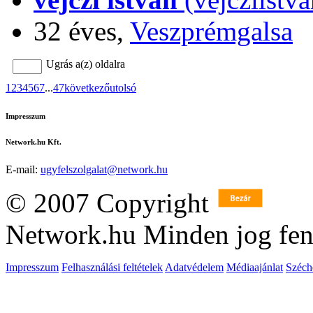
32 éves,
Veszprémgalsa
Ugrás a(z)
oldalra
1
2
3
4
5
6
7
...
47
következő
utolsó
Impresszum
Network.hu Kft.
E-mail:
ugyfelszolgalat@network.hu
© 2007 Copyright
Network.hu Minden jog fen
Impresszum
Felhasználási feltételek
Adatvédelem
Médiaajánlat
Széch