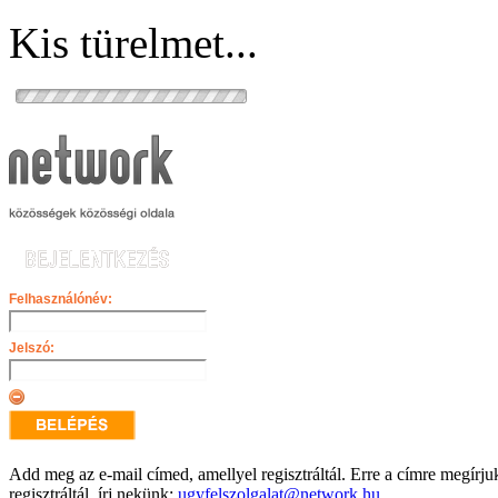
Kis türelmet...
Felhasználónév:
Jelszó:
Add meg az e-mail címed, amellyel regisztráltál. Erre a címre megír
regisztráltál, írj nekünk:
ugyfelszolgalat@network.hu