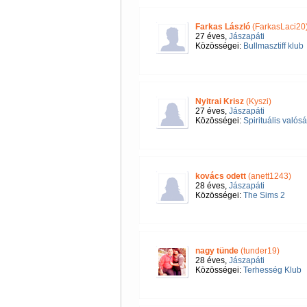
Farkas László
(FarkasLaci20
27 éves,
Jászapáti
Közösségei:
Bullmasztiff klub
Nyitrai Krisz
(Kyszi)
27 éves,
Jászapáti
Közösségei:
Spirituális valós
kovács odett
(anett1243)
28 éves,
Jászapáti
Közösségei:
The Sims 2
nagy tünde
(tunder19)
28 éves,
Jászapáti
Közösségei:
Terhesség Klub