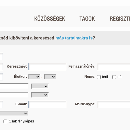
tnéd kibővíteni a keresésed
más tartalmakra is
?
Keresztnév:
Felhasználónév:
Életkor:
Neme:
-
férfi
nő
E-mail:
MSN/Skype:
Csak fényképes