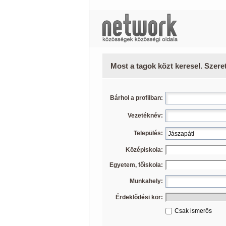
Most a tagok közt keresel. Szere
Bárhol a profilban:
Vezetéknév:
Település:
Középiskola:
Egyetem, főiskola:
Munkahely:
Érdeklődési kör:
Csak ismerős