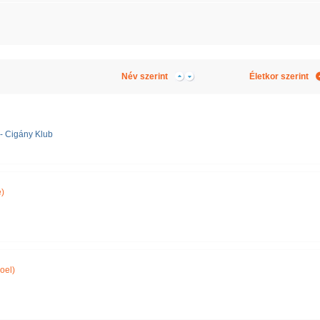
Név szerint
Életkor szerint
 Cigány Klub
)
oel)