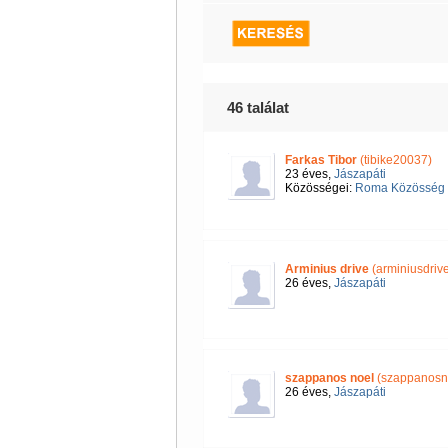
46 találat
Farkas Tibor
(tibike20037)
23 éves,
Jászapáti
Közösségei:
Roma Közösség -
Arminius drive
(arminiusdrive
26 éves,
Jászapáti
szappanos noel
(szappanosn
26 éves,
Jászapáti