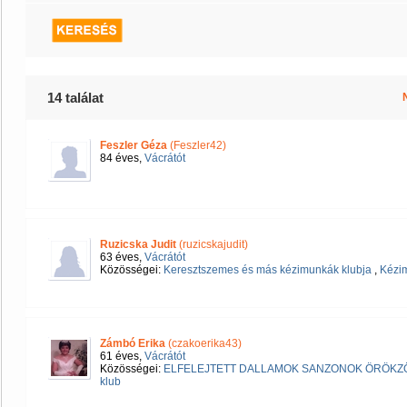
14 találat
Feszler Géza
(Feszler42)
84 éves,
Vácrátót
Ruzicska Judit
(ruzicskajudit)
63 éves,
Vácrátót
Közösségei:
Keresztszemes és más kézimunkák klubja
,
Kézi
Zámbó Erika
(czakoerika43)
61 éves,
Vácrátót
Közösségei:
ELFELEJTETT DALLAMOK SANZONOK ÖRÖKZ
klub