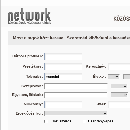
Most a tagok közt keresel. Szeretnéd kibővíteni a keresé
Bárhol a profilban:
Vezetéknév:
Keresztnév:
Település:
Életkor:
-
Középiskola:
Egyetem, főiskola:
Munkahely:
E-mail:
Érdeklődési kör:
Csak ismerős
Csak fényképes