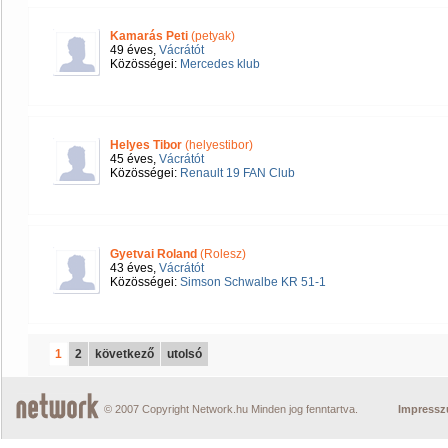
Kamarás Peti
(petyak)
49 éves,
Vácrátót
Közösségei:
Mercedes klub
Helyes Tibor
(helyestibor)
45 éves,
Vácrátót
Közösségei:
Renault 19 FAN Club
Gyetvai Roland
(Rolesz)
43 éves,
Vácrátót
Közösségei:
Simson Schwalbe KR 51-1
1
2
következő
utolsó
© 2007 Copyright Network.hu Minden jog fenntartva.
Impress