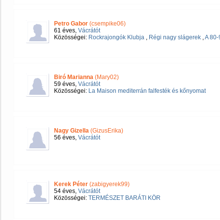
Petro Gabor
(csempike06)
61 éves,
Vácrátót
Közösségei:
Rockrajongók Klubja
,
Régi nagy slágerek
,
A 80-
Biró Marianna
(Mary02)
59 éves,
Vácrátót
Közösségei:
La Maison mediterrán falfesték és kőnyomat
Nagy Gizella
(GizusErika)
56 éves,
Vácrátót
Kerek Péter
(zabigyerek99)
54 éves,
Vácrátót
Közösségei:
TERMÉSZET BARÁTI KÖR