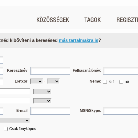
tnéd kibővíteni a keresésed
más tartalmakra is
?
Keresztnév:
Felhasználónév:
Életkor:
Neme:
-
férfi
nő
E-mail:
MSN/Skype:
Csak fényképes