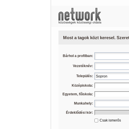
Most a tagok közt keresel. Szere
Bárhol a profilban:
Vezetéknév:
Település:
Középiskola:
Egyetem, főiskola:
Munkahely:
Érdeklődési kör:
Csak ismerős