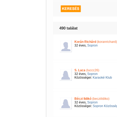
490 találat
Korán Richárd
(koranrichard)
32 éves,
Sopron
S. Luca
(luccc26)
32 éves,
Sopron
Közösségei:
Karaoké Klub
Béczi Ildikó
(becziildiko)
32 éves,
Sopron
Közösségei:
Sopron Közösség