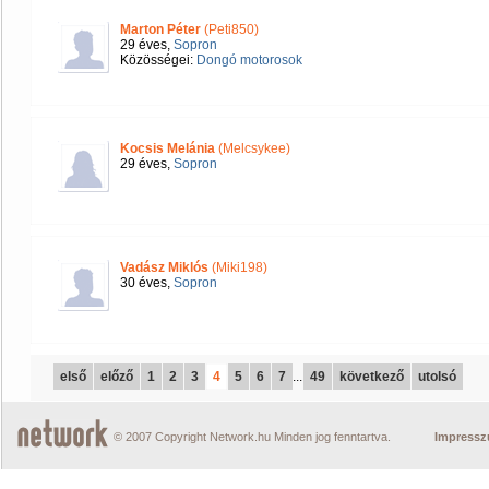
Marton Péter
(Peti850)
29 éves,
Sopron
Közösségei:
Dongó motorosok
Kocsis Melánia
(Melcsykee)
29 éves,
Sopron
Vadász Miklós
(Miki198)
30 éves,
Sopron
első
előző
1
2
3
4
5
6
7
...
49
következő
utolsó
© 2007 Copyright Network.hu Minden jog fenntartva.
Impress