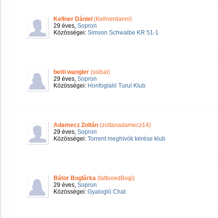
Kellner Dániel
(Kellnerdanni)
29 éves,
Sopron
Közösségei:
Simson Schwalbe KR 51-1
betti wangler
(ssibal)
29 éves,
Sopron
Közösségei:
Honfoglaló Turul Klub
Adamecz Zoltán
(zoltanadamecz14)
29 éves,
Sopron
Közösségei:
Torrent meghívók kérése klub
Bátor Boglárka
(tattooedBogi)
29 éves,
Sopron
Közösségei:
Gyalogló Chat