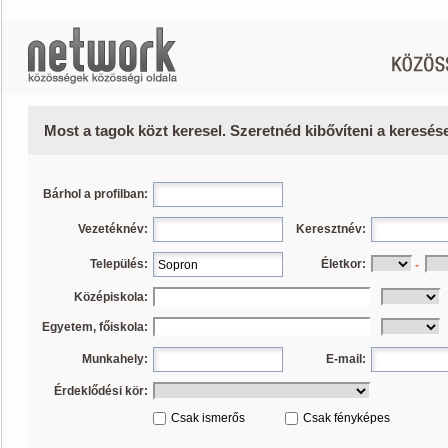
Most a tagok közt keresel. Szeretnéd kibővíteni a keresé
Bárhol a profilban:
Vezetéknév:
Keresztnév:
Település:
Életkor:
-
Középiskola:
Egyetem, főiskola:
Munkahely:
E-mail:
Érdeklődési kör:
Csak ismerős
Csak fényképes