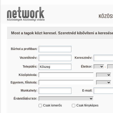
Most a tagok közt keresel. Szeretnéd kibővíteni a keresé
Bárhol a profilban:
Vezetéknév:
Keresztnév:
Település:
Életkor:
-
Középiskola:
Egyetem, főiskola:
Munkahely:
E-mail:
Érdeklődési kör:
Csak ismerős
Csak fényképes