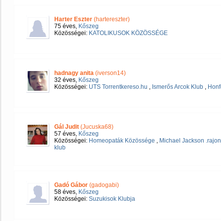
Harter Eszter
(hartereszter)
75 éves,
Kőszeg
Közösségei:
KATOLIKUSOK KÖZÖSSÉGE
hadnagy anita
(iverson14)
32 éves,
Kőszeg
Közösségei:
UTS Torrentkereso.hu
,
Ismerős Arcok Klub
,
Honf
Gál Judit
(Jucuska68)
57 éves,
Kőszeg
Közösségei:
Homeopaták Közössége
,
Michael Jackson .rajo
klub
Gadó Gábor
(gadogabi)
58 éves,
Kőszeg
Közösségei:
Suzukisok Klubja