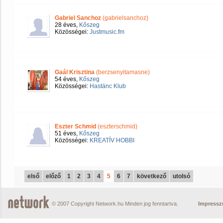
Gabriel Sanchoz
(gabrielsanchoz)
28 éves,
Kőszeg
Közösségei:
Justmusic.fm
Gaál Krisztina
(berzsenyitamasne)
54 éves,
Kőszeg
Közösségei:
Hastánc Klub
Eszter Schmid
(eszterschmid)
51 éves,
Kőszeg
Közösségei:
KREATÍV HOBBI
első
előző
1
2
3
4
5
6
7
következő
utolsó
© 2007 Copyright Network.hu Minden jog fenntartva.
Impress