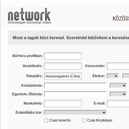
Most a tagok közt keresel. Szeretnéd kibővíteni a keresé
Bárhol a profilban:
Vezetéknév:
Keresztnév:
Település:
Életkor:
-
Középiskola:
Egyetem, főiskola:
Munkahely:
E-mail:
Érdeklődési kör:
Csak ismerős
Csak fényképes