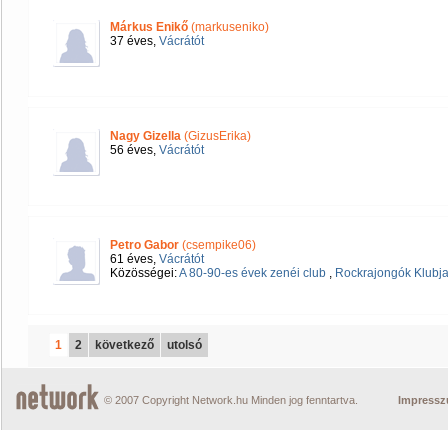
Márkus Enikő
(markuseniko)
37 éves,
Vácrátót
Nagy Gizella
(GizusErika)
56 éves,
Vácrátót
Petro Gabor
(csempike06)
61 éves,
Vácrátót
Közösségei:
A 80-90-es évek zenéi club
,
Rockrajongók Klubj
1
2
következő
utolsó
© 2007 Copyright Network.hu Minden jog fenntartva.
Impress