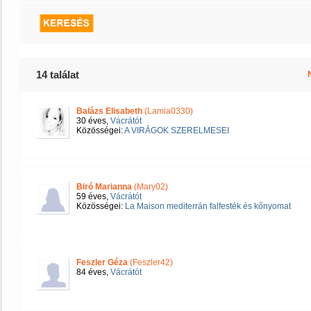
14 találat
Balázs Elisabeth
(Lamia0330)
30 éves,
Vácrátót
Közösségei:
A VIRÁGOK SZERELMESEI
Biró Marianna
(Mary02)
59 éves,
Vácrátót
Közösségei:
La Maison mediterrán falfesték és kőnyomat
Feszler Géza
(Feszler42)
84 éves,
Vácrátót