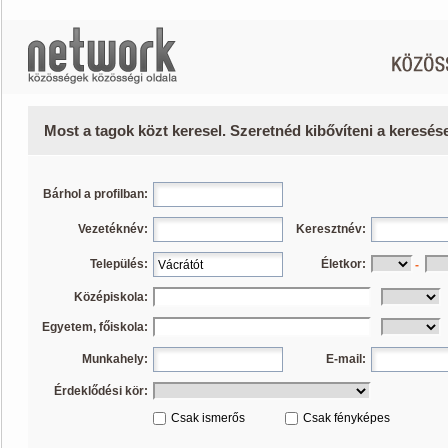
Most a tagok közt keresel. Szeretnéd kibővíteni a keresé
Bárhol a profilban:
Vezetéknév:
Keresztnév:
Település:
Életkor:
-
Középiskola:
Egyetem, főiskola:
Munkahely:
E-mail:
Érdeklődési kör:
Csak ismerős
Csak fényképes