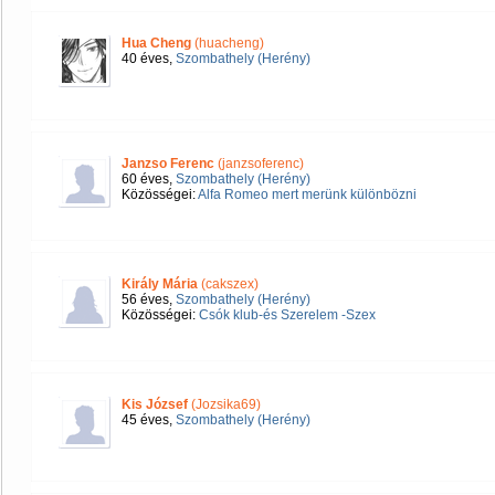
Hua Cheng
(huacheng)
40 éves,
Szombathely (Herény)
Janzso Ferenc
(janzsoferenc)
60 éves,
Szombathely (Herény)
Közösségei:
Alfa Romeo mert merünk különbözni
Király Mária
(cakszex)
56 éves,
Szombathely (Herény)
Közösségei:
Csók klub-és Szerelem -Szex
Kis József
(Jozsika69)
45 éves,
Szombathely (Herény)