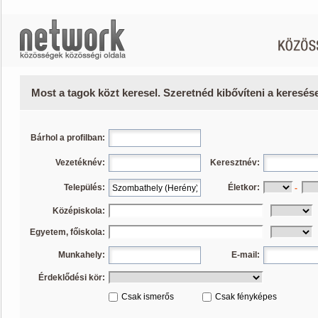
Most a tagok közt keresel. Szeretnéd kibővíteni a keresé
Bárhol a profilban:
Vezetéknév:
Keresztnév:
Település:
Életkor:
-
Középiskola:
Egyetem, főiskola:
Munkahely:
E-mail:
Érdeklődési kör:
Csak ismerős
Csak fényképes