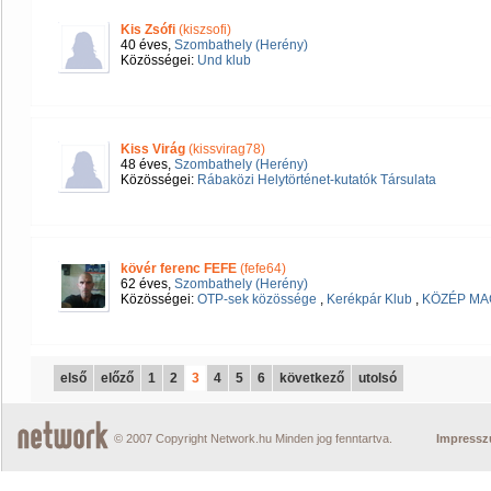
Kis Zsófi
(kiszsofi)
40 éves,
Szombathely (Herény)
Közösségei:
Und klub
Kiss Virág
(kissvirag78)
48 éves,
Szombathely (Herény)
Közösségei:
Rábaközi Helytörténet-kutatók Társulata
kövér ferenc FEFE
(fefe64)
62 éves,
Szombathely (Herény)
Közösségei:
OTP-sek közössége
,
Kerékpár Klub
,
KÖZÉP M
első
előző
1
2
3
4
5
6
következő
utolsó
© 2007 Copyright Network.hu Minden jog fenntartva.
Impress