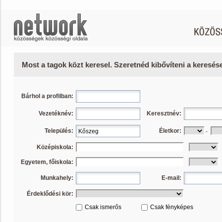
Most a tagok közt keresel. Szeretnéd kibővíteni a keresé
Bárhol a profilban:
Vezetéknév:
Keresztnév:
Település:
Életkor:
-
Középiskola:
Egyetem, főiskola:
Munkahely:
E-mail:
Érdeklődési kör:
Csak ismerős
Csak fényképes