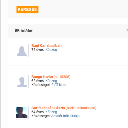
65 találat
Bagi Kati
(bagikati)
72 éves,
Kőszeg
Bangó István
(stefi6308)
62 éves,
Kőszeg
Közösségei:
FIAT klub
Bártfai Zoltán László
(bartfaizoltanlaszlo)
54 éves,
Kőszeg
Közösségei:
Amatőr Írók Klubja