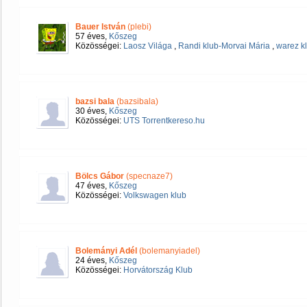
Bauer István
(plebi)
57 éves,
Kőszeg
Közösségei:
Laosz Világa
,
Randi klub-Morvai Mária
,
warez k
bazsi bala
(bazsibala)
30 éves,
Kőszeg
Közösségei:
UTS Torrentkereso.hu
Bölcs Gábor
(specnaze7)
47 éves,
Kőszeg
Közösségei:
Volkswagen klub
Bolemányi Adél
(bolemanyiadel)
24 éves,
Kőszeg
Közösségei:
Horvátország Klub