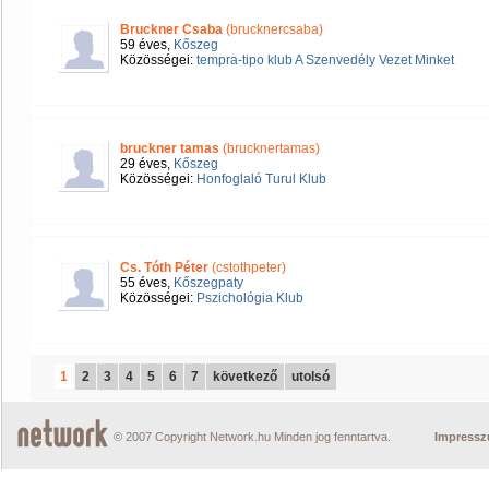
Bruckner Csaba
(brucknercsaba)
59 éves,
Kőszeg
Közösségei:
tempra-tipo klub A Szenvedély Vezet Minket
bruckner tamas
(brucknertamas)
29 éves,
Kőszeg
Közösségei:
Honfoglaló Turul Klub
Cs. Tóth Péter
(cstothpeter)
55 éves,
Kőszegpaty
Közösségei:
Pszichológia Klub
1
2
3
4
5
6
7
következő
utolsó
© 2007 Copyright Network.hu Minden jog fenntartva.
Impress