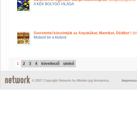
A KÉK BOLYGÓ VILÁGA
Szeretettel köszöntjük az Anyukákat, Mamikat, Dédiket !
(b
Mutasd be a klubod
1
2
3
4
következő
utolsó
© 2007 Copyright Network.hu Minden jog fenntartva.
Impress