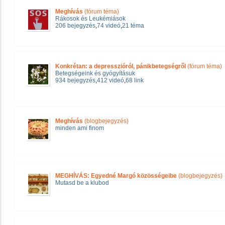
Meghívás
(fórum téma)
Rákosok és Leukémiások
206 bejegyzés
,
74 videó
,
21 téma
Konkrétan: a depresszióról, pánikbetegségről
(fórum téma)
Betegségeink és gyógyításuk
934 bejegyzés
,
412 videó
,
68 link
Meghívás
(blogbejegyzés)
minden ami finom
MEGHÍVÁS: Egyedné Margó közösségeibe
(blogbejegyzés)
Mutasd be a klubod