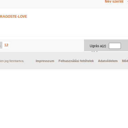
Név szerint
DRAGOSTE-LOVE
1
12
Ugrás a(z)
oldalra
n jog fenntartva.
Impresszum
Felhasználási feltételek
Adatvédelem
Méd