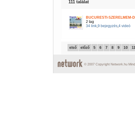
111 találat
BUCURESTI-SZERELMEM-
2 tag
34 link
,
9 bejegyzés
,
4 videó
első
előző
5
6
7
8
9
10
1
© 2007 Copyright Network.hu Minde