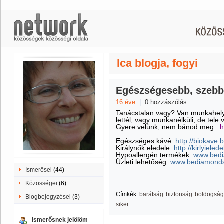
Ica blogja, fogyi
Egészségesebb, szebb
16 éve
|
0 hozzászólás
Tanácstalan vagy? Van munkahely
lettél, vagy munkanélküli, de tele 
Gyere velünk, nem bánod meg:
h
Egészséges kávé:
http://biokave.
Királynők eledele:
http://kirlyiele
Hypoallergén termékek:
www.bedi
Üzleti lehetőség:
www.bediamonds
Ismerősei
(44)
Közösségei
(6)
Címkék:
barátság
biztonság
boldogság
Blogbejegyzései
(3)
siker
Ismerősnek jelölöm