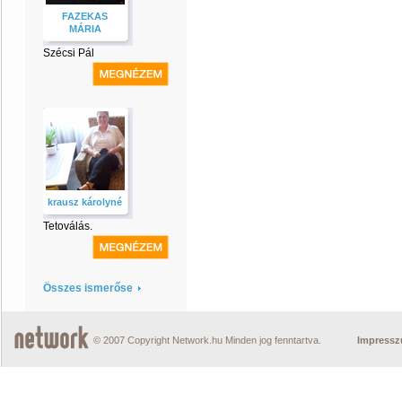
FAZEKAS
MÁRIA
Szécsi Pál
krausz károlyné
Tetoválás.
Összes ismerőse
© 2007 Copyright Network.hu Minden jog fenntartva.
Impress