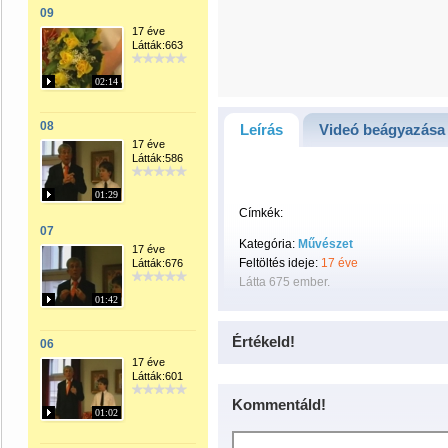
09
17 éve
Látták:663
02:14
08
Leírás
Videó beágyazása
17 éve
Látták:586
01:29
Címkék:
07
Kategória:
Művészet
17 éve
Feltöltés ideje:
17 éve
Látták:676
Látta 675 ember.
01:42
Értékeld!
06
17 éve
Látták:601
Kommentáld!
01:02