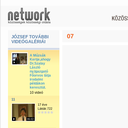
07
JÓZSEF TOVÁBBI
VIDEÓGALÉRIÁI
A Múzsák
Kertje,ahogy
Dr.Szalay
László
ny.Igazgató
Főorvos látja
irodalmi
példákon
keresztül.
10 videó
11
17 éve
Látták:722
06:02