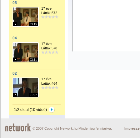
05
17 éve
Látták:572
03:15
04
17 éve
Látták:578
02:11
02
17 éve
Látták:464
01:07
1/2 oldal (10 videó)
© 2007 Copyright Network.hu Minden jog fenntartva.
Impress