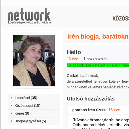
irén blogja, barátok
Hello
16 éve
|
1 hozzászólás
Sziasztok,szép napot kivánok min
Címkék:
barátoknak
de a szeretetből ne legyen kötelék: leg
mindenkinek kellemes hétvégét kívánok!
Ismerősei
(35)
Utolsó hozzászólás
Közösségei
(15)
gombos irén
üzente
16 éve
Képei
(8)
"Kívánok örömet,derűt, boldog
Blogbejegyzései
(5)
Otthonodba békét,kertedbe virá