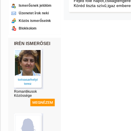
Fejed fölé napot,csillagtengere
Köréd tiszta szívű,igaz embere
Ismerősnek jelölöm
Üzenetet írok neki
Közös ismerőseink
Blokkolom
IRÉN ISMERŐSEI
totvasarhelyi
terez
Romantikusok
Közössége