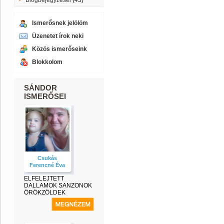
Blogbejegyzései
(45)
Ismerősnek jelölöm
Üzenetet írok neki
Közös ismerőseink
Blokkolom
SÁNDOR
ISMERŐSEI
Csukás
Ferencné Éva
ELFELEJTETT
DALLAMOK SANZONOK
ÖRÖKZÖLDEK