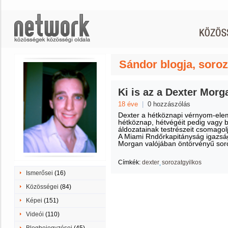
Sándor blogja, soroz
Ki is az a Dexter Morg
18 éve
|
0 hozzászólás
Dexter a hétköznapi vérnyom-elem
hétköznap, hétvégéit pedig vagy ba
áldozatainak testrészeit csomagol
A Miami Rndőrkapitányság igazság
Morgan valójában öntörvényű soroz
Címkék:
dexter
sorozatgyilkos
Ismerősei
(16)
Közösségei
(84)
Képei
(151)
Videói
(110)