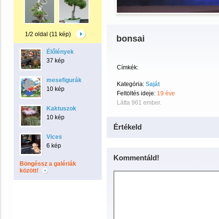
1/2 oldal (11 kép)
bonsai
Élőlények
37 kép
Címkék:
mesefigurák
Kategória:
Saját
10 kép
Feltöltés ideje:
19 éve
Látta 961 ember.
Kaktuszok
10 kép
Értékeld
Vices
6 kép
Kommentáld!
Böngéssz a galériák
között!