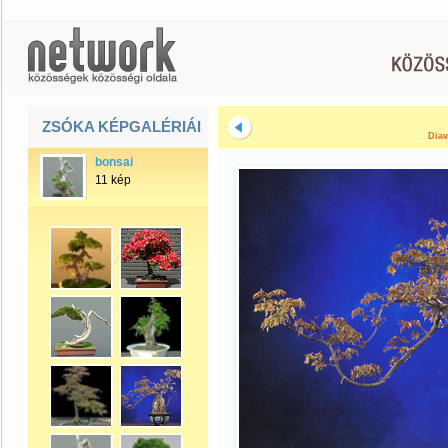
ZSÓKA KÉPGALÉRIÁI
Diav
bonsai
11 kép